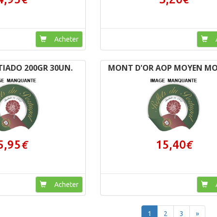
Acheter
A
TIADO 200GR 30UN.
MONT D'OR AOP MOYEN M
5,95
15,40
€
€
Acheter
A
1
2
3
»