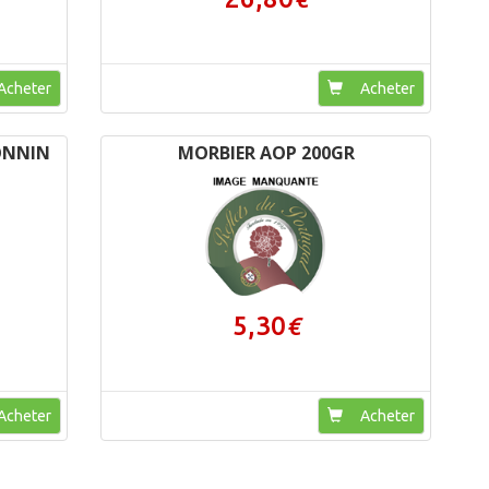
cheter
Acheter
ONNIN
MORBIER AOP 200GR
5,30
€
cheter
Acheter