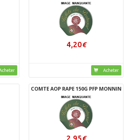
4,20
€
cheter
Acheter
COMTE AOP RAPE 150G PFP MONNIN
2,95
€