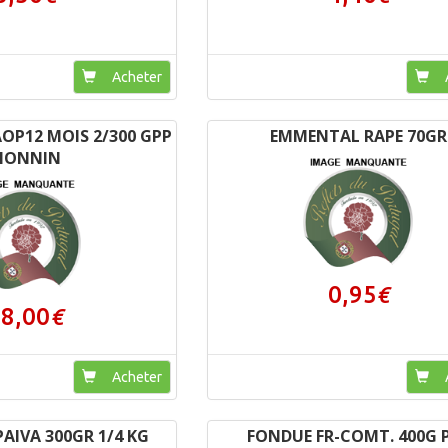
Acheter
A
OP12 MOIS 2/300 GPP
EMMENTAL RAPE 70GR
MONNIN
0,95
€
8,00
€
Acheter
A
AIVA 300GR 1/4 KG
FONDUE FR-COMT. 400G 