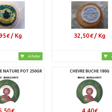
95
/ Kg
32,50
/ Kg
€
€
Acheter
A
E NATURE POT 250GR
CHEVRE BUCHE 180G
5,50
4,40
€
€