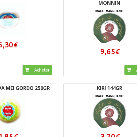
MONNIN
6,30
€
9,65
€
Acheter
A
VA MEI GORDO 250GR
KIRI 144GR
4,95
3,20
€
€