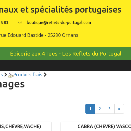
naux et spécialités portugaises
25 83
boutique@reflets-du-portugal.com
rue Edouard Bastide - 25290 Ornans
Épicerie aux 4 rues - Les Reflets du Portugal
ts
Produits frais
mages
1
2
3
»
IS,CHÈVRE,VACHE)
CABRA (CHÈVRE) VASC