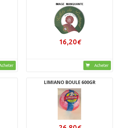
16,20
€
cheter
Acheter
LIMIANO BOULE 600GR
26,80
€