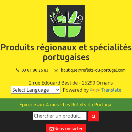
Produits régionaux et spécialités
portugaises
03 81 80 25 83
boutique@reflets-du-portugal.com
2 rue Edouard Bastide - 25290 Ornans
Powered by
Translate
Épicerie aux 4 rues - Les Reflets du Portugal
Nous contacter